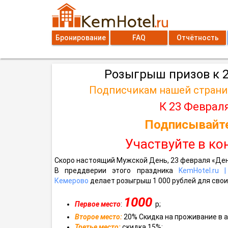
Бронирование
FAQ
Отчётность
Розыгрыш призов к 
Подписчикам нашей страни
К 23 Февраля
Подписывайте
Участвуйте в ко
Скоро настоящий Мужской День, 23 февраля «Ден
В преддверии этого праздника
KemHotel.ru 
Кемерово
делает розыгрыш 1 000 рублей для свои
1000
Первое место
:
р;
Второе место:
20% Скидка на проживание в 
Третье место:
скидка 15%;