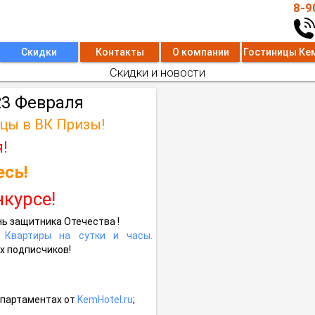
8-9
Скидки
Контакты
О компании
Гостиницы Ке
Скидки и новости
23 Февраля
цы в ВК Призы
!
!
сь!
нкурсе!
ь защитника Отечества !
| Квартиры на сутки и часы.
х подписчиков!
апартаментах от
KemHotel.ru
;