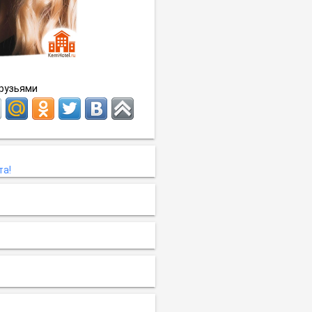
друзьями
та!